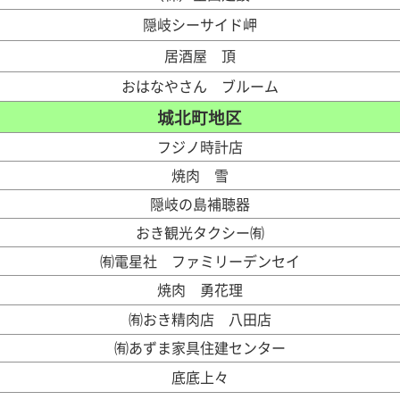
隠岐シーサイド岬
居酒屋 頂
おはなやさん ブルーム
城北町地区
フジノ時計店
焼肉 雪
隠岐の島補聴器
おき観光タクシー㈲
㈲電星社 ファミリーデンセイ
焼肉 勇花理
㈲おき精肉店 八田店
㈲あずま家具住建センター
底底上々