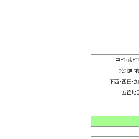
中町･東町
城北町
下西･西田･
五箇地