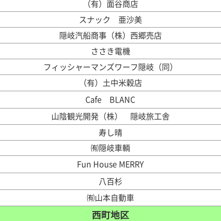
（有）面谷商店
スナック 亜沙美
隠岐汽船商事（株）西郷売店
ささき電機
フィッシャーマンズワーフ隠岐（同）
（有）土中米穀店
Cafe BLANC
山陰観光開発（株） 隠岐旅工舎
寿し晴
㈲隠岐車輌
Fun House MERRY
八百杉
㈲山本自動車
西町地区