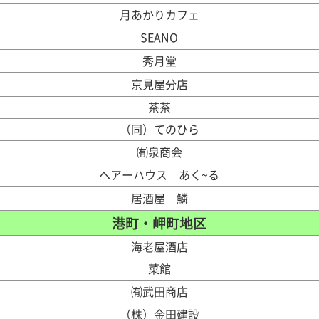
月あかりカフェ
SEANO
秀月堂
京見屋分店
茶茶
（同）てのひら
㈲泉商会
ヘアーハウス あく~る
居酒屋 鱗
港町・岬町地区
海老屋酒店
菜館
㈲武田商店
（株）金田建設