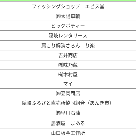
フィッシングショップ エビス堂
㈲太陽車輌
ビッグボティー
隠岐レンタリース
肩こり解消さろん り楽
吉井商店
㈲味乃蔵
㈲木村屋
マイ
㈲笠岡商店
隠岐ふるさと直売所協同組合（あんき市）
㈲早川石油
居酒屋 まある
山口板金工作所